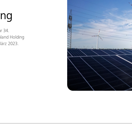
ung
r 34.
land Holding
März 2023.