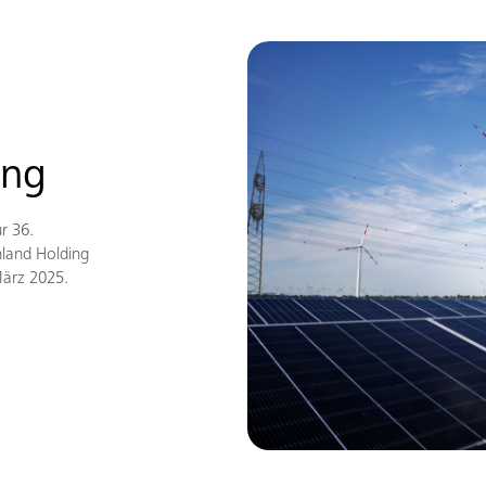
ung
r 36.
land Holding
März 2025.